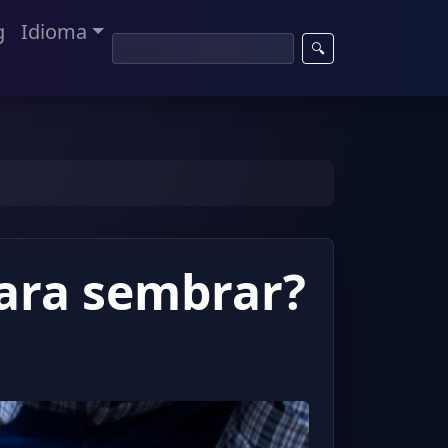
g
Idioma
🔍
para sembrar?