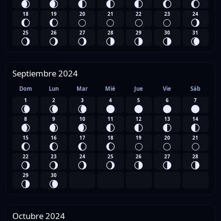
🌒
🌒
🌓
🌓
🌓
🌔
🌔
18
19
20
21
22
23
24
🌔
🌔
🌕
🌕
🌕
🌕
🌖
25
26
27
28
29
30
31
🌖
🌖
🌖
🌗
🌗
🌗
🌘
Septiembre 2024
Dom
Lun
Mar
Mié
Jue
Vie
Sáb
1
2
3
4
5
6
7
🌘
🌘
🌘
🌑
🌑
🌑
🌑
8
9
10
11
12
13
14
🌒
🌒
🌒
🌓
🌓
🌓
🌓
15
16
17
18
19
20
21
🌔
🌔
🌔
🌔
🌕
🌕
🌕
22
23
24
25
26
27
28
🌖
🌖
🌖
🌖
🌗
🌗
🌗
29
30
🌗
🌘
Octubre 2024