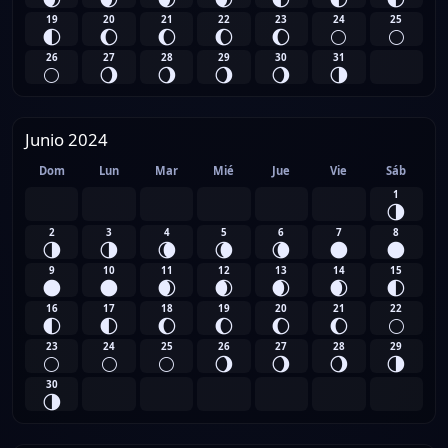
19
20
21
22
23
24
25
🌓
🌔
🌔
🌔
🌔
🌕
🌕
26
27
28
29
30
31
🌕
🌖
🌖
🌖
🌖
🌗
Junio 2024
Dom
Lun
Mar
Mié
Jue
Vie
Sáb
1
🌗
2
3
4
5
6
7
8
🌗
🌗
🌘
🌘
🌘
🌑
🌑
9
10
11
12
13
14
15
🌑
🌑
🌒
🌒
🌒
🌒
🌓
16
17
18
19
20
21
22
🌓
🌓
🌔
🌔
🌔
🌔
🌕
23
24
25
26
27
28
29
🌕
🌕
🌕
🌖
🌖
🌖
🌗
30
🌗