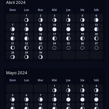
Abril 2024
Dom
Lun
Mar
Mié
Jue
Vie
Sáb
1
2
3
4
5
6
🌖
🌗
🌗
🌗
🌗
🌘
7
8
9
10
11
12
13
🌘
🌘
🌑
🌑
🌑
🌑
🌒
14
15
16
17
18
19
20
🌒
🌒
🌒
🌓
🌓
🌓
🌔
21
22
23
24
25
26
27
🌔
🌔
🌔
🌕
🌕
🌕
🌕
28
29
30
🌖
🌖
🌖
Mayo 2024
Dom
Lun
Mar
Mié
Jue
Vie
Sáb
1
2
3
4
🌗
🌗
🌗
🌗
5
6
7
8
9
10
11
🌘
🌘
🌘
🌘
🌑
🌑
🌑
12
13
14
15
16
17
18
🌒
🌒
🌒
🌒
🌓
🌓
🌓