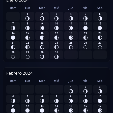
Enero 2024
Dom
Lun
Mar
Mié
Jue
Vie
Sáb
1
2
3
4
5
6
🌖
🌖
🌖
🌗
🌗
🌗
7
8
9
10
11
12
13
🌗
🌘
🌘
🌘
🌘
🌑
🌑
14
15
16
17
18
19
20
🌑
🌒
🌒
🌒
🌒
🌓
🌓
21
22
23
24
25
26
27
🌓
🌓
🌔
🌔
🌔
🌕
🌕
28
29
30
31
🌕
🌕
🌖
🌖
Febrero 2024
Dom
Lun
Mar
Mié
Jue
Vie
Sáb
1
2
3
🌖
🌖
🌗
4
5
6
7
8
9
10
🌗
🌗
🌗
🌘
🌘
🌘
🌑
11
12
13
14
15
16
17
🌑
🌑
🌑
🌒
🌒
🌒
🌒