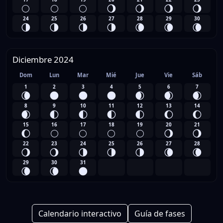
🌕
🌕
🌕
🌖
🌖
🌖
🌖
24
25
26
27
28
29
30
🌗
🌗
🌗
🌗
🌘
🌘
🌘
Diciembre 2024
Dom
Lun
Mar
Mié
Jue
Vie
Sáb
1
2
3
4
5
6
7
🌘
🌑
🌑
🌑
🌒
🌒
🌒
8
9
10
11
12
13
14
🌒
🌓
🌓
🌓
🌓
🌔
🌔
15
16
17
18
19
20
21
🌔
🌕
🌕
🌕
🌕
🌖
🌖
22
23
24
25
26
27
28
🌖
🌖
🌗
🌗
🌗
🌘
🌘
29
30
31
🌘
🌘
🌑
Calendario interactivo
Guía de fases