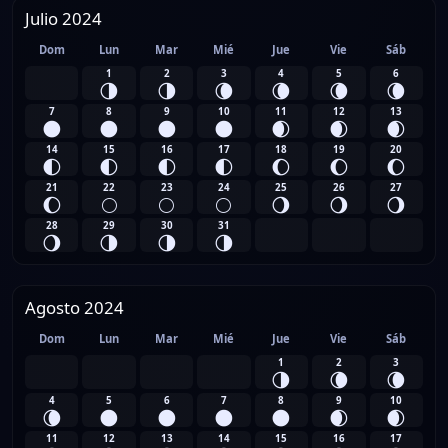
Julio 2024
Dom
Lun
Mar
Mié
Jue
Vie
Sáb
1
2
3
4
5
6
🌗
🌗
🌘
🌘
🌘
🌘
7
8
9
10
11
12
13
🌑
🌑
🌑
🌑
🌒
🌒
🌒
14
15
16
17
18
19
20
🌓
🌓
🌓
🌓
🌔
🌔
🌔
21
22
23
24
25
26
27
🌔
🌕
🌕
🌕
🌖
🌖
🌖
28
29
30
31
🌖
🌗
🌗
🌗
Agosto 2024
Dom
Lun
Mar
Mié
Jue
Vie
Sáb
1
2
3
🌗
🌘
🌘
4
5
6
7
8
9
10
🌘
🌑
🌑
🌑
🌑
🌒
🌒
11
12
13
14
15
16
17