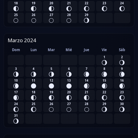
18
19
20
21
22
23
24
🌓
🌓
🌓
🌔
🌔
🌔
🌔
25
26
27
28
29
🌕
🌕
🌕
🌕
🌖
Marzo 2024
Dom
Lun
Mar
Mié
Jue
Vie
Sáb
1
2
🌖
🌖
3
4
5
6
7
8
9
🌗
🌗
🌗
🌗
🌘
🌘
🌘
10
11
12
13
14
15
16
🌘
🌑
🌑
🌑
🌒
🌒
🌒
17
18
19
20
21
22
23
🌒
🌓
🌓
🌓
🌓
🌔
🌔
24
25
26
27
28
29
30
🌔
🌔
🌕
🌕
🌕
🌖
🌖
31
🌖