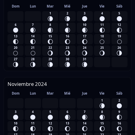
Dom
Lun
Mar
Mié
Jue
Vie
Sáb
1
2
3
4
5
🌘
🌘
🌑
🌑
🌑
6
7
8
9
10
11
12
🌑
🌒
🌒
🌒
🌒
🌓
🌓
13
14
15
16
17
18
19
🌓
🌓
🌔
🌔
🌔
🌕
🌕
20
21
22
23
24
25
26
🌕
🌕
🌖
🌖
🌖
🌖
🌗
27
28
29
30
31
🌗
🌗
🌘
🌘
🌘
Noviembre 2024
Dom
Lun
Mar
Mié
Jue
Vie
Sáb
1
2
🌘
🌑
3
4
5
6
7
8
9
🌑
🌑
🌑
🌒
🌒
🌒
🌓
10
11
12
13
14
15
16
🌓
🌓
🌓
🌔
🌔
🌔
🌔
17
18
19
20
21
22
23