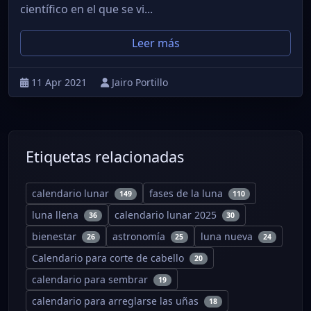
científico en el que se vi...
Leer más
11 Apr 2021
Jairo Portillo
Etiquetas relacionadas
calendario lunar
fases de la luna
149
110
luna llena
calendario lunar 2025
36
30
bienestar
astronomía
luna nueva
26
25
24
Calendario para corte de cabello
20
calendario para sembrar
19
calendario para arreglarse las uñas
18