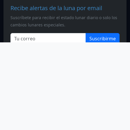
Recibe alertas de la luna por email
Suscríbete para recibir el estado lunar diario o solo los
cambios lunares especiales.
Suscribirme
Calendario Lunar
Todos los derechos reservados. © 2026
SEO & contenido
Blog
Calendario lunar anual 2026
Fases lunares
Luna llena — fechas
Legal y nosotros