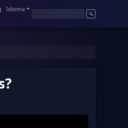
g
Idioma
🔍
s?