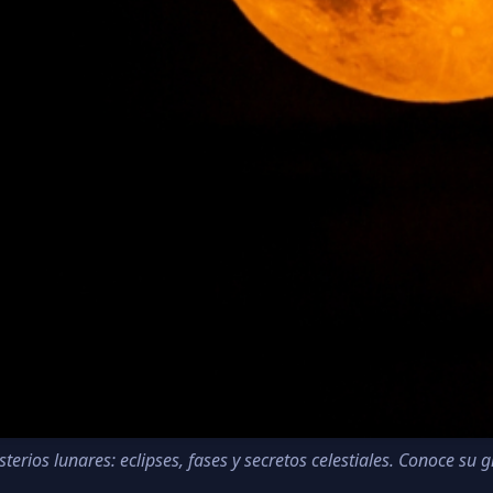
terios lunares: eclipses, fases y secretos celestiales. Conoce su gr