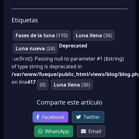
Etiquetas
Fases de la luna
(110)
Luna llena
(36)
Deprecated
Luna nueva
(24)
: ucfirst(): Passing null to parameter #1 ($string)
of type string is deprecated in
/var/www/fueque/public_html/views/blog/blog.ph
on line
417
(0)
Luna llena
(36)
Comparte este artículo
Facebook
Twitter
WhatsApp
Email