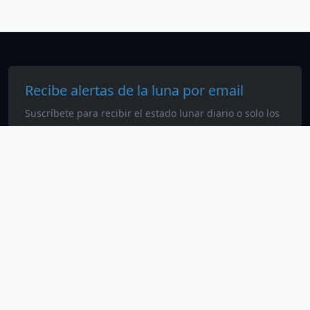
Recibe alertas de la luna por email
Suscríbete para recibir el estado lunar diario o solo los
cambios lunares especiales.
Suscribirme
Calendario Lunar
Todos los derechos reservados. © 2026
SEO & contenido
Blog
Calendario lunar anual 2026