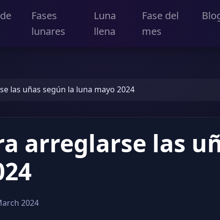
 de
Fases
Luna
Fase del
Blo
lunares
llena
mes
rse las uñas según la luna mayo 2024
ra arreglarse las u
024
March 2024