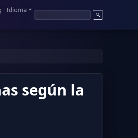
g
Idioma
🔍
ñas según la