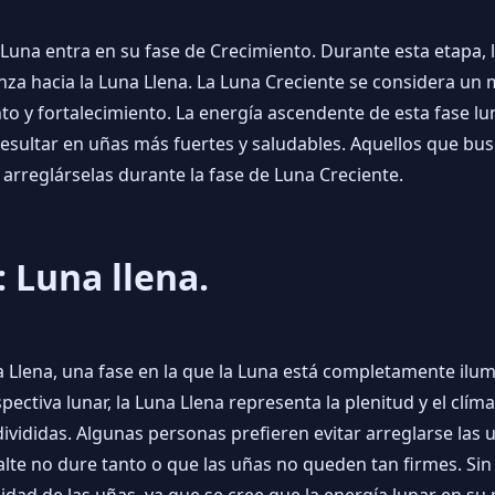
 Luna entra en su fase de Crecimiento. Durante esta etapa,
a hacia la Luna Llena. La Luna Creciente se considera un 
to y fortalecimiento. La energía ascendente de esta fase lun
resultar en uñas más fuertes y saludables. Aquellos que bus
arreglárselas durante la fase de Luna Creciente.
 Luna llena.
a Llena, una fase en la que la Luna está completamente ilumi
ectiva lunar, la Luna Llena representa la plenitud y el clíma
divididas. Algunas personas prefieren evitar arreglarse las 
lte no dure tanto o que las uñas no queden tan firmes. Si
talidad de las uñas, ya que se cree que la energía lunar en s