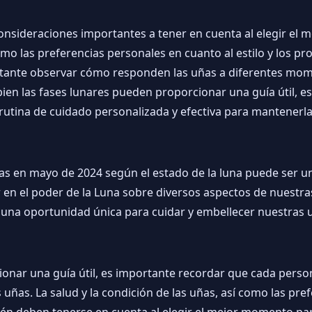
onsideraciones importantes a tener en cuenta al elegir el 
 como las preferencias personales en cuanto al estilo y los 
rtante observar cómo responden las uñas a diferentes momen
ien las fases lunares pueden proporcionar una guía útil, e
 rutina de cuidado personalizada y efectiva para mantenerl
uñas en mayo de 2024 según el estado de la luna puede ser u
r en el poder de la Luna sobre diversos aspectos de nuestra
 una oportunidad única para cuidar y embellecer nuestras
ionar una guía útil, es importante recordar que cada perso
uñas. La salud y la condición de las uñas, así como las pref
én deben tenerse en cuenta al elegir el mejor momento par