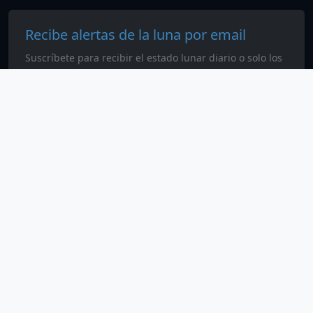
Recibe alertas de la luna por email
Suscríbete para recibir el estado lunar diario o solo los
cambios lunares especiales.
Suscribirme
Calendario Lunar
Todos los derechos reservados. © 2026
SEO & contenido
Blog
Calendario lunar anual 2026
Fases lunares
Luna llena — fechas
Legal y nosotros