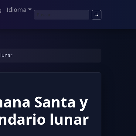
g
Idioma
🔍
 lunar
mana Santa y
endario lunar