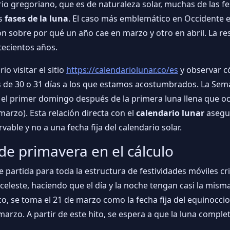
o gregoriano, que es de naturaleza solar, muchas de las 
as
fases de la luna
. El caso más emblemático en Occidente 
sobre por qué un año cae en marzo y otro en abril. La re
tecientos años.
o visitar el sitio
https://calendariolunar.co/es
y observar có
s de 30 o 31 días a los que estamos acostumbrados. La Sem
l primer domingo después de la primera luna llena que oc
marzo). Esta relación directa con el
calendario lunar
asegur
ble y no a una fecha fija del calendario solar.
 de primavera en el cálculo
e partida para toda la estructura de festividades móviles c
eleste, haciendo que el día y la noche tengan casi la misma
co, se toma el 21 de marzo como la fecha fija del equinocci
marzo. A partir de este hito, se espera a que la luna complet