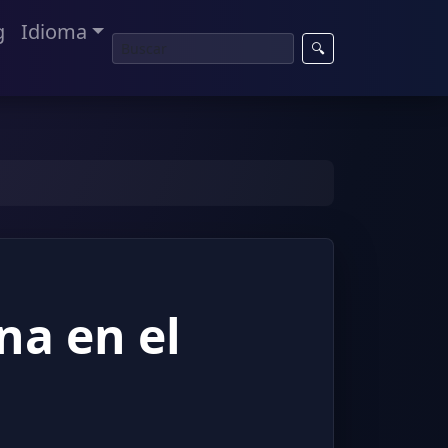
g
Idioma
🔍
na en el