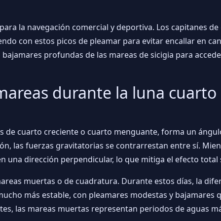
s para la navegación comercial y deportiva. Los capitanes 
iendo con estos picos de pleamar para evitar encallar en c
s bajamares profundas de las mareas de sicigia para acce
areas durante la luna cuarto 
s de cuarto creciente o cuarto menguante, forma un ángulo
ción, las fuerzas gravitatorias se contrarrestan entre sí. Mie
en una dirección perpendicular, lo que mitiga el efecto tota
reas muertas o de cuadratura. Durante estos días, la difer
e mucho más estable, con pleamares modestas y bajamares 
tes, las mareas muertas representan periodos de aguas más