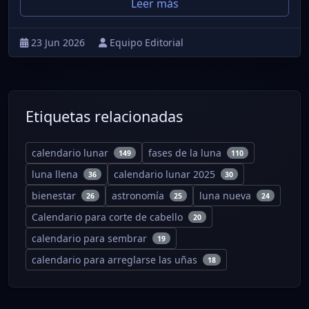
Leer más
23 Jun 2026
Equipo Editorial
Etiquetas relacionadas
calendario lunar
fases de la luna
149
110
luna llena
calendario lunar 2025
36
30
bienestar
astronomía
luna nueva
26
25
24
Calendario para corte de cabello
20
calendario para sembrar
19
calendario para arreglarse las uñas
18