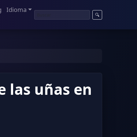
g
Idioma
🔍
e las uñas en