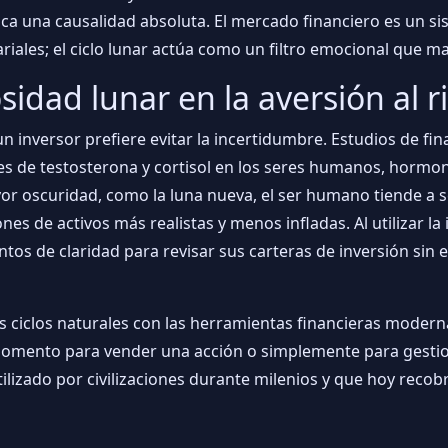
a una causalidad absoluta. El mercado financiero es un si
riales; el ciclo lunar actúa como un filtro emocional que ma
sidad lunar en la aversión al r
 un inversor prefiere evitar la incertidumbre. Estudios de f
les de testosterona y cortisol en los seres humanos, hormo
yor oscuridad, como la luna nueva, el ser humano tiende a 
es de activos más realistas y menos infladas. Al utilizar l
os de claridad para revisar sus carteras de inversión sin e
os ciclos naturales con las herramientas financieras modern
momento para vender una acción o simplemente para gestiona
lizado por civilizaciones durante milenios y que hoy recobr