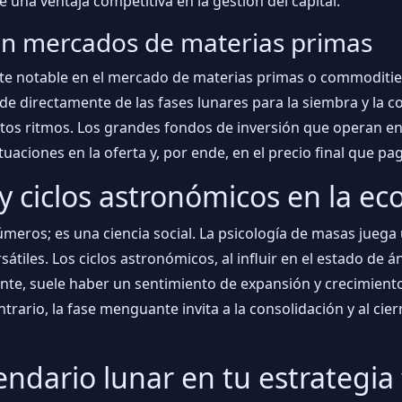
e una ventaja competitiva en la gestión del capital.
 en mercados de materias primas
ente notable en el mercado de materias primas o commoditi
de directamente de las fases lunares para la siembra y la c
stos ritmos. Los grandes fondos de inversión que operan e
ctuaciones en la oferta y, por ende, en el precio final que 
y ciclos astronómicos en la e
meros; es una ciencia social. La psicología de masas juega 
sátiles. Los ciclos astronómicos, al influir en el estado d
ente, suele haber un sentimiento de expansión y crecimient
ntrario, la fase menguante invita a la consolidación y al ci
endario lunar en tu estrategia