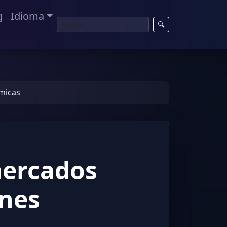
g
Idioma
🔍
ómicas
mercados
ones