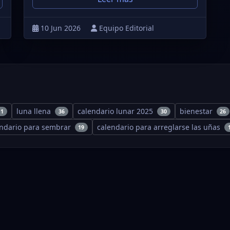
10 Jun 2026
Equipo Editorial
luna llena
calendario lunar 2025
bienestar
11
36
30
26
endario para sembrar
calendario para arreglarse las uñas
19