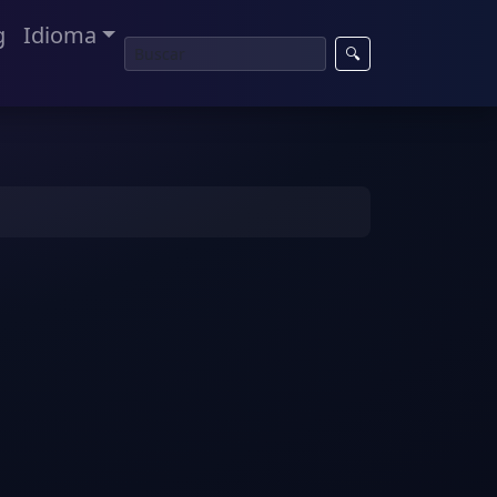
g
Idioma
🔍