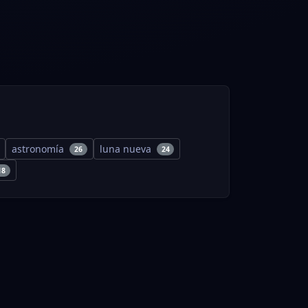
astronomía
luna nueva
26
24
18