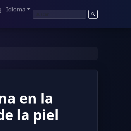
g
Idioma
🔍
na en la
e la piel