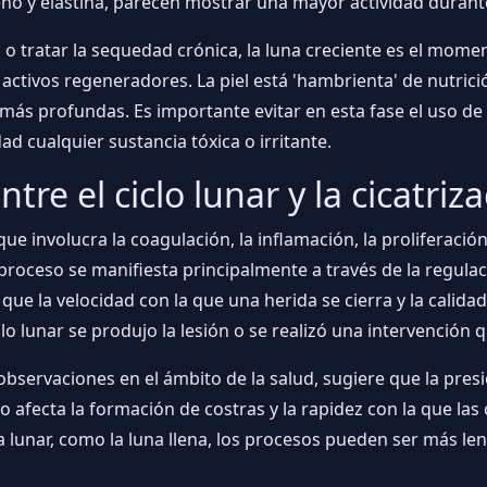
o y elastina, parecen mostrar una mayor actividad durante 
l o tratar la sequedad crónica, la luna creciente es el mome
 activos regeneradores. La piel está 'hambrienta' de nutrició
más profundas. Es importante evitar en esta fase el uso de
d cualquier sustancia tóxica o irritante.
tre el ciclo lunar y la cicatri
e involucra la coagulación, la inflamación, la proliferación 
e proceso se manifiesta principalmente a través de la regulac
ue la velocidad con la que una herida se cierra y la calidad
lunar se produjo la lesión o se realizó una intervención q
observaciones en el ámbito de la salud, sugiere que la presió
o afecta la formación de costras y la rapidez con la que las 
ia lunar, como la luna llena, los procesos pueden ser más l