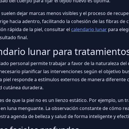
dad del cuerpo para fijar el tejido nuevo es óptima.
suelen dejar marcas menos visibles y el proceso de recup
rige hacia adentro, facilitando la cohesión de las fibras de
n rápida de la piel, consultar el
calendario lunar
para eleg
sultado final.
endario lunar para tratamient
uidado personal permite trabajar a favor de la naturaleza del
necesario planificar las intervenciones según el objetivo b
a piel responde a estímulos externos de manera diferente
ud cutánea duradera.
tes de que la piel no es un lienzo estático. Por ejemplo, un 
e en luna menguante. La observación constante de cómo rea
stra agenda de belleza y salud de forma inteligente y efecti