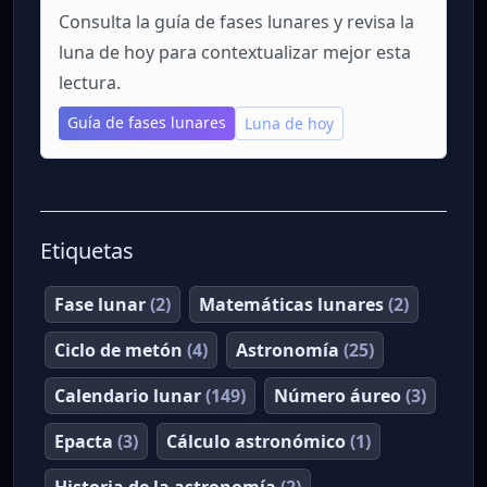
Consulta la guía de fases lunares y revisa la
luna de hoy para contextualizar mejor esta
lectura.
Guía de fases lunares
Luna de hoy
Etiquetas
Fase lunar
(2)
Matemáticas lunares
(2)
Ciclo de metón
(4)
Astronomía
(25)
Calendario lunar
(149)
Número áureo
(3)
Epacta
(3)
Cálculo astronómico
(1)