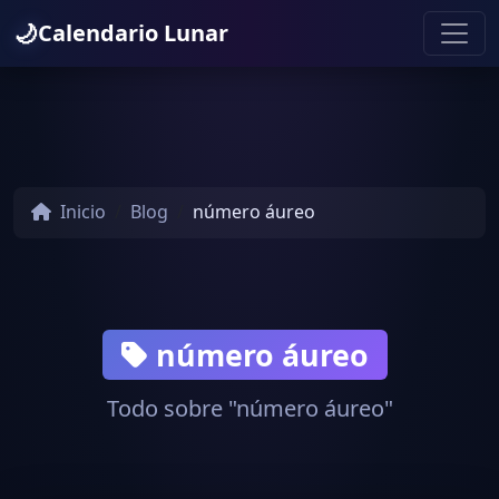
🌙
Calendario Lunar
Inicio
Blog
número áureo
número áureo
Todo sobre "número áureo"