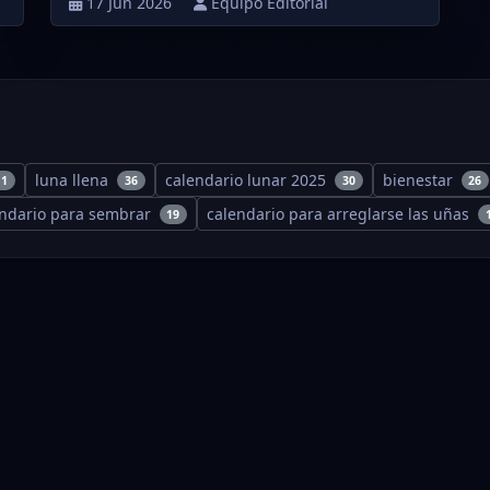
17 Jun 2026
Equipo Editorial
luna llena
calendario lunar 2025
bienestar
11
36
30
26
endario para sembrar
calendario para arreglarse las uñas
19