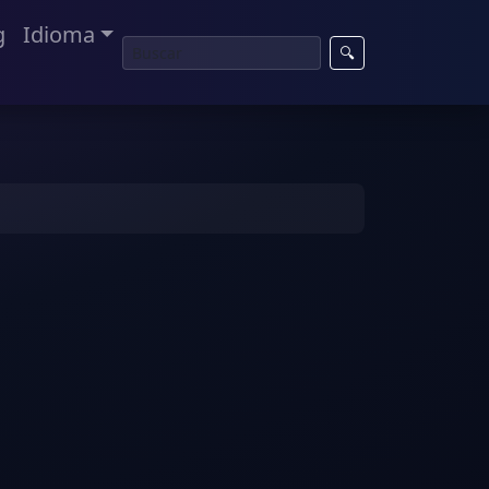
g
Idioma
🔍