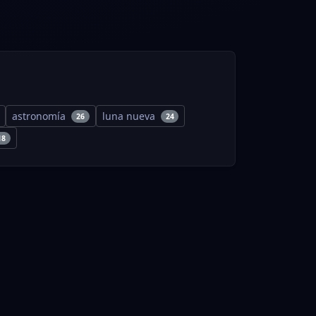
astronomía
luna nueva
26
24
18