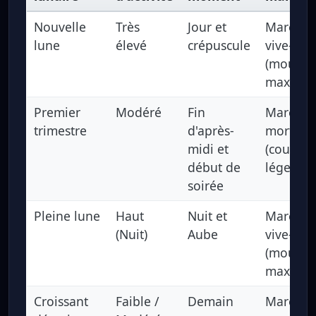
Nouvelle
Très
Jour et
Marée d
lune
élevé
crépuscule
vive-eau
(mouve
maximal
Premier
Modéré
Fin
Marée d
trimestre
d'après-
morte-e
midi et
(courant
début de
léger)
soirée
Pleine lune
Haut
Nuit et
Marée d
(Nuit)
Aube
vive-eau
(mouve
maximal
Croissant
Faible /
Demain
Marée d