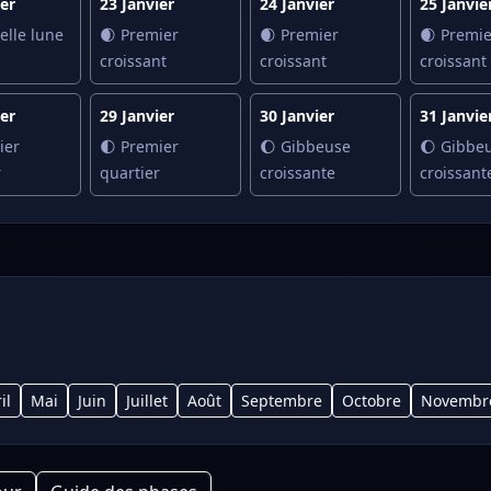
ier
23 Janvier
24 Janvier
25 Janvie
elle lune
🌒 Premier
🌒 Premier
🌒 Premie
croissant
croissant
croissant
ier
29 Janvier
30 Janvier
31 Janvie
ier
🌓 Premier
🌔 Gibbeuse
🌔 Gibbe
r
quartier
croissante
croissant
il
Mai
Juin
Juillet
Août
Septembre
Octobre
Novembr