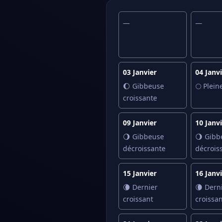
—
—
03 Janvier
04 Janv
🌔 Gibbeuse
🌕 Plein
croissante
09 Janvier
10 Janv
🌖 Gibbeuse
🌖 Gibb
décroissante
décrois
15 Janvier
16 Janv
🌘 Dernier
🌘 Dern
croissant
croissan