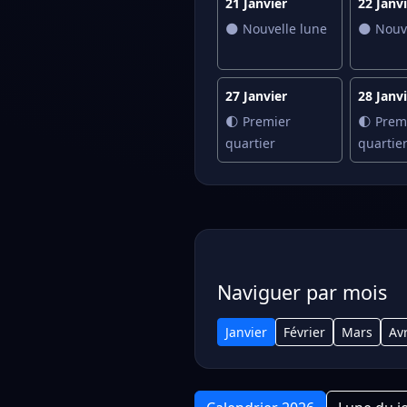
21 Janvier
22 Janv
🌑 Nouvelle lune
🌑 Nouv
27 Janvier
28 Janv
🌓 Premier
🌓 Prem
quartier
quartie
Naviguer par mois
Janvier
Février
Mars
Avr