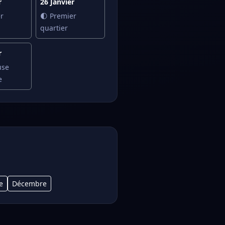
r
26 Janvier
r
🌓 Premier
quartier
r
use
e
e
Décembre