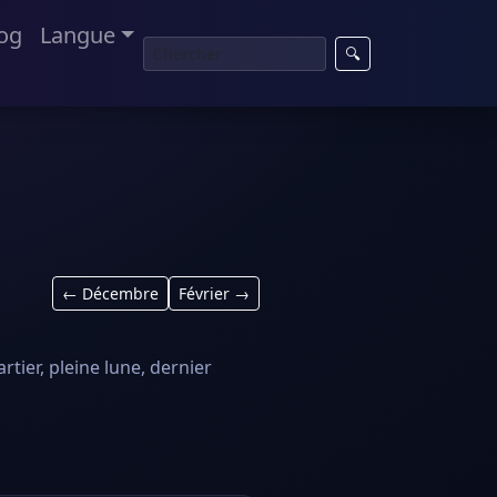
og
Langue
🔍
← Décembre
Février →
tier, pleine lune, dernier