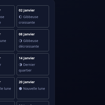
r
02 Janvier
use
🌔 Gibbeuse
e
croissante
r
08 Janvier
lune
🌖 Gibbeuse
décroissante
r
14 Janvier
r
🌗 Dernier
quartier
r
20 Janvier
le lune
🌑 Nouvelle lune