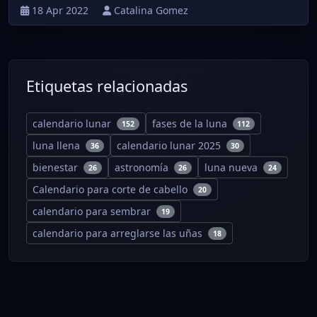
18 Apr 2022
Catalina Gomez
Etiquetas relacionadas
calendario lunar
fases de la luna
152
112
luna llena
calendario lunar 2025
36
30
bienestar
astronomía
luna nueva
26
26
24
Calendario para corte de cabello
20
calendario para sembrar
19
calendario para arreglarse las uñas
18