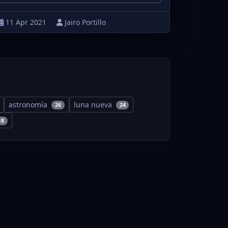
11 Apr 2021
Jairo Portillo
astronomía
luna nueva
26
24
18