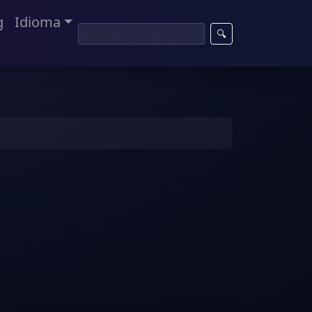
g
Idioma
🔍