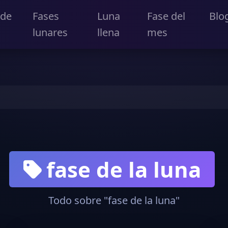
 de
Fases
Luna
Fase del
Blo
lunares
llena
mes
fase de la luna
Todo sobre "fase de la luna"