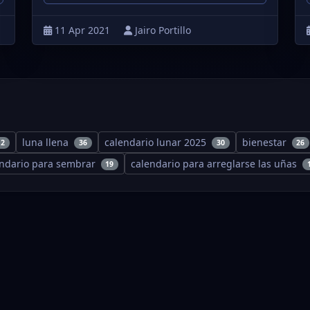
11 Apr 2021
Jairo Portillo
luna llena
calendario lunar 2025
bienestar
12
36
30
26
endario para sembrar
calendario para arreglarse las uñas
19