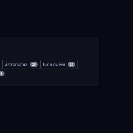
astronomía
luna nueva
26
24
18