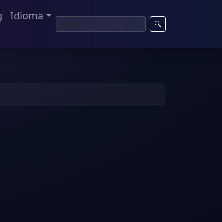
g
Idioma
🔍