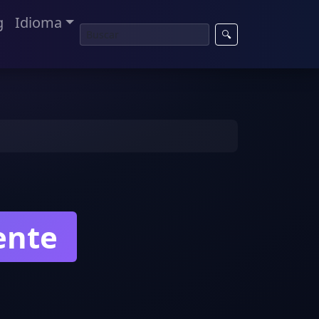
g
Idioma
🔍
ente