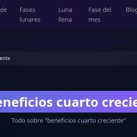
 de
Fases
Luna
Fase del
Blo
lunares
llena
mes
iente
neficios cuarto creci
Todo sobre "beneficios cuarto creciente"