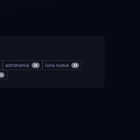
astronomía
luna nueva
26
24
18