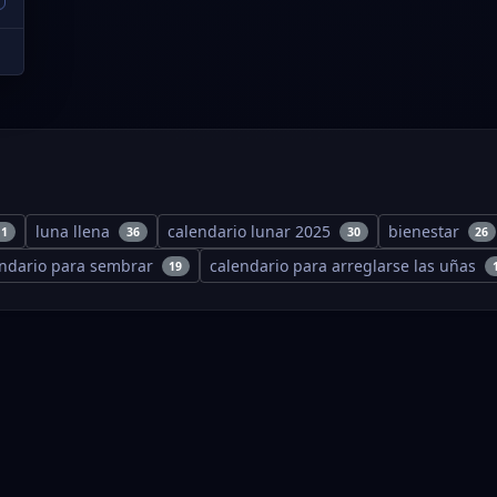
luna llena
calendario lunar 2025
bienestar
11
36
30
26
endario para sembrar
calendario para arreglarse las uñas
19