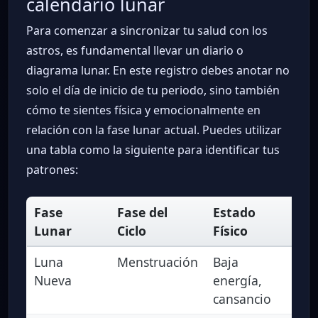
calendario lunar
Para comenzar a sincronizar tu salud con los
astros, es fundamental llevar un diario o
diagrama lunar. En este registro debes anotar no
solo el día de inicio de tu periodo, sino también
cómo te sientes física y emocionalmente en
relación con la fase lunar actual. Puedes utilizar
una tabla como la siguiente para identificar tus
patrones:
Fase
Fase del
Estado
E
Lunar
Ciclo
Físico
E
Luna
Menstruación
Baja
In
Nueva
energía,
ca
cansancio