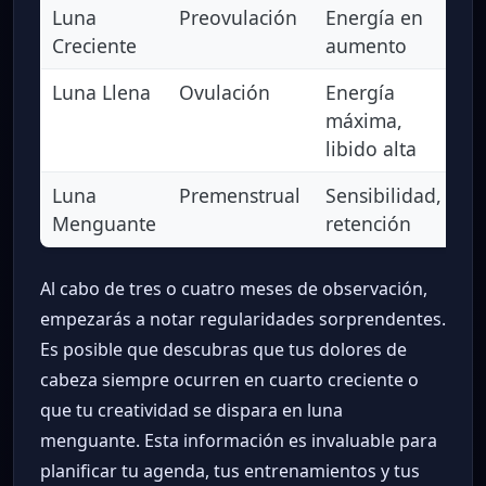
Luna
Preovulación
Energía en
Op
Creciente
aumento
in
Luna Llena
Ovulación
Energía
So
máxima,
pl
libido alta
Luna
Premenstrual
Sensibilidad,
Cr
Menguante
retención
cr
Al cabo de tres o cuatro meses de observación,
empezarás a notar regularidades sorprendentes.
Es posible que descubras que tus dolores de
cabeza siempre ocurren en cuarto creciente o
que tu creatividad se dispara en luna
menguante. Esta información es invaluable para
planificar tu agenda, tus entrenamientos y tus