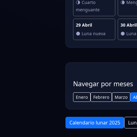
🌗 Cuarto
🌘 Men
menguante
29 Abril
30 Abril
🌑 Luna nueva
🌑 Luna
Navegar por meses
Enero
Febrero
Marzo
Ab
Calendario lunar 2025
Lun