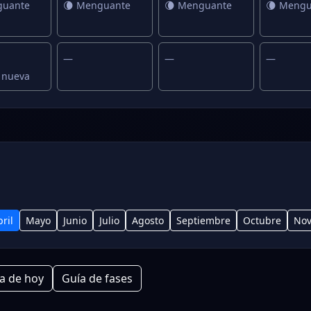
guante
🌘 Menguante
🌘 Menguante
🌘 Mengu
—
—
—
 nueva
ril
Mayo
Junio
Julio
Agosto
Septiembre
Octubre
Nov
a de hoy
Guía de fases