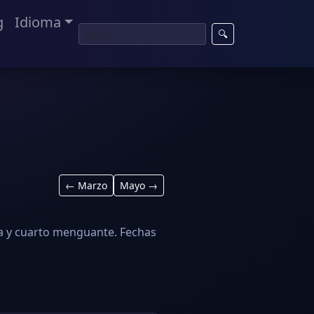
g
Idioma
🔍
← Marzo
Mayo →
ena y cuarto menguante. Fechas