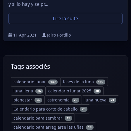
y si lo hay y se pr...
Lire la suite
11 Apr 2021
Jairo Portillo
Tags associés
calendario lunar
fases de la luna
149
110
luna llena
calendario lunar 2025
36
30
bienestar
astronomía
luna nueva
26
25
24
Calendario para corte de cabello
20
calendario para sembrar
19
calendario para arreglarse las uñas
18