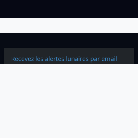
Recevez les alertes lunaires par email
Abonnez-vous pour recevoir l etat lunaire quotidien ou
seulement les evenements speciaux.
S abonner
Calendario Lunar
Tous droits réservés. © 2026