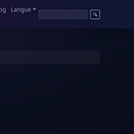
og
Langue
🔍