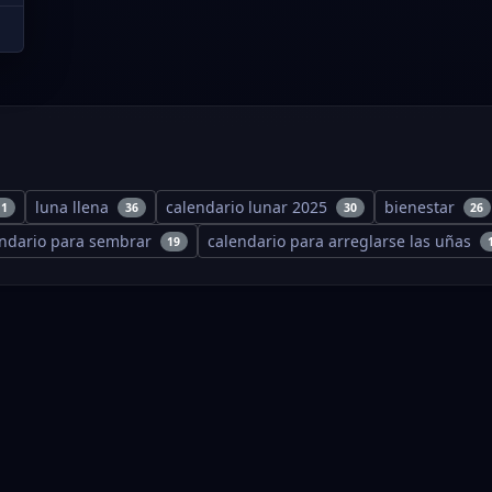
luna llena
calendario lunar 2025
bienestar
11
36
30
26
endario para sembrar
calendario para arreglarse las uñas
19