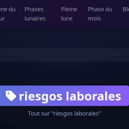
une du
Phases
Pleine
Phase du
Bl
ur
lunaires
lune
mois
riesgos laborales
Tout sur "riesgos laborales"