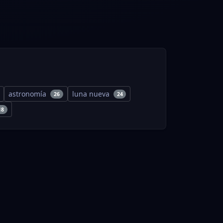
astronomía
luna nueva
26
24
18