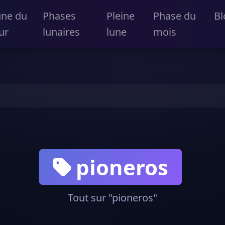
une du
Phases
Pleine
Phase du
Bl
ur
lunaires
lune
mois
pioneros
Tout sur "pioneros"