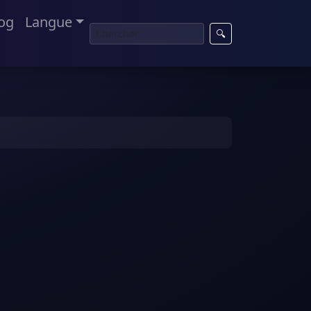
og
Langue
🔍