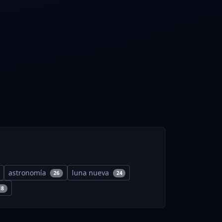
astronomía
luna nueva
26
24
18