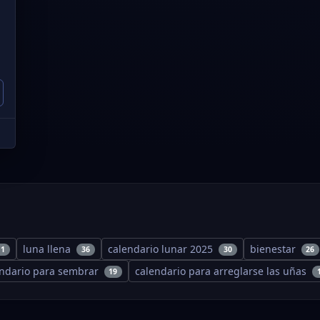
luna llena
calendario lunar 2025
bienestar
11
36
30
26
endario para sembrar
calendario para arreglarse las uñas
19