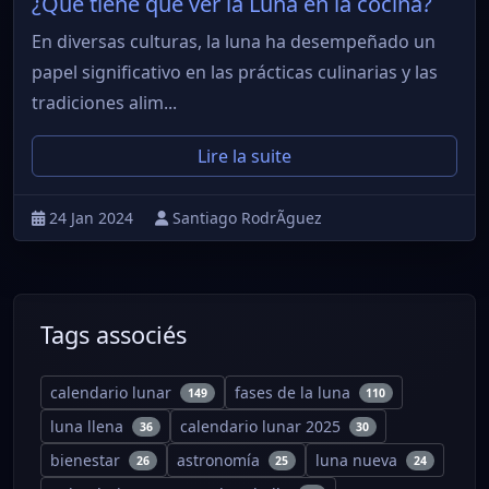
¿Qué tiene que ver la Luna en la cocina?
En diversas culturas, la luna ha desempeñado un
papel significativo en las prácticas culinarias y las
tradiciones alim...
Lire la suite
24 Jan 2024
Santiago RodrÃ­guez
Tags associés
calendario lunar
fases de la luna
149
110
luna llena
calendario lunar 2025
36
30
bienestar
astronomía
luna nueva
26
25
24