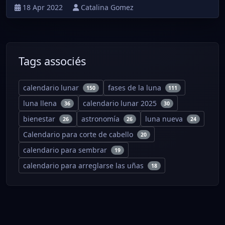
18 Apr 2022
Catalina Gomez
Tags associés
calendario lunar
fases de la luna
150
111
luna llena
calendario lunar 2025
36
30
bienestar
astronomía
luna nueva
26
26
24
Calendario para corte de cabello
20
calendario para sembrar
19
calendario para arreglarse las uñas
18