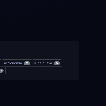
astronomía
luna nueva
26
24
18