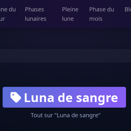
une du
Phases
Pleine
Phase du
Bl
ur
lunaires
lune
mois
Luna de sangre
Tout sur "Luna de sangre"