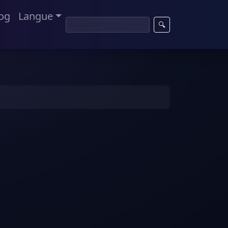
og
Langue
🔍