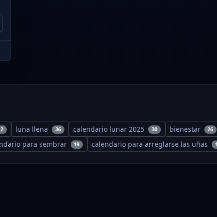
luna llena
calendario lunar 2025
bienestar
12
36
30
26
endario para sembrar
calendario para arreglarse las uñas
19