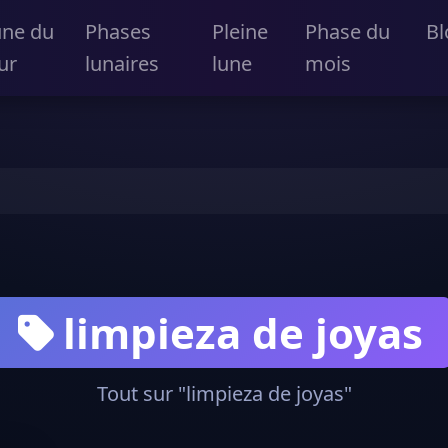
une du
Phases
Pleine
Phase du
Bl
ur
lunaires
lune
mois
limpieza de joyas
Tout sur "limpieza de joyas"