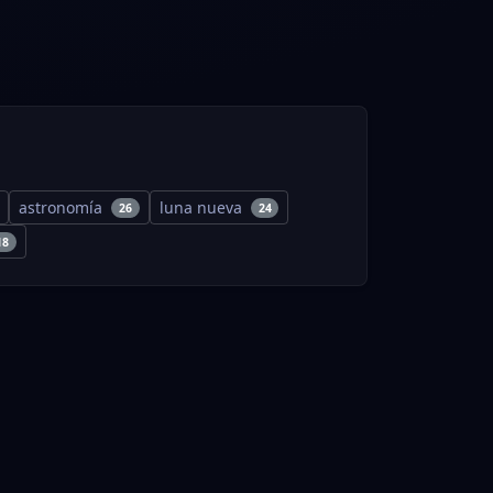
astronomía
luna nueva
26
24
18