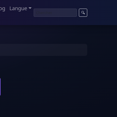
og
Langue
🔍