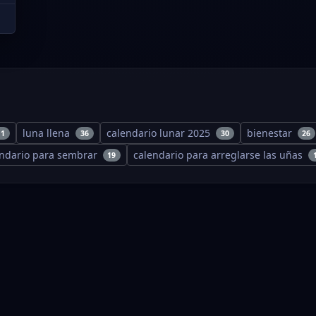
luna llena
calendario lunar 2025
bienestar
11
36
30
26
endario para sembrar
calendario para arreglarse las uñas
19