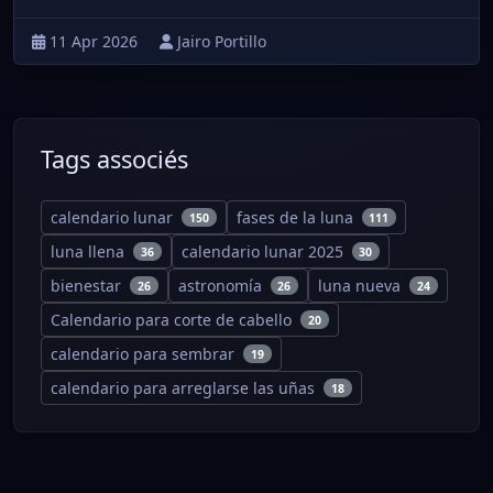
11 Apr 2026
Jairo Portillo
Tags associés
calendario lunar
fases de la luna
150
111
luna llena
calendario lunar 2025
36
30
bienestar
astronomía
luna nueva
26
26
24
Calendario para corte de cabello
20
calendario para sembrar
19
calendario para arreglarse las uñas
18