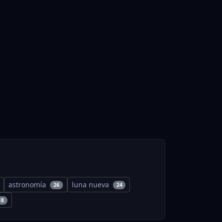
astronomía
luna nueva
26
24
18