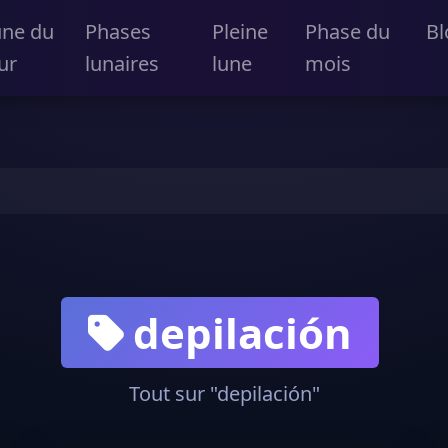
une du
Phases
Pleine
Phase du
Bl
ur
lunaires
lune
mois
depilación
Tout sur "depilación"