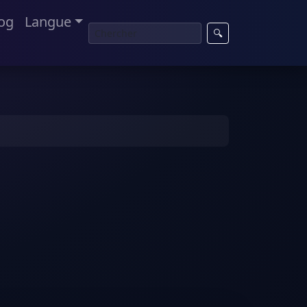
og
Langue
🔍