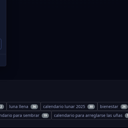
luna llena
calendario lunar 2025
bienestar
12
36
30
26
endario para sembrar
calendario para arreglarse las uñas
19