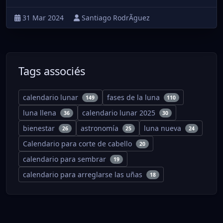
31 Mar 2024
Santiago RodrÃ­guez
Tags associés
calendario lunar
fases de la luna
149
110
luna llena
calendario lunar 2025
36
30
bienestar
astronomía
luna nueva
26
25
24
Calendario para corte de cabello
20
calendario para sembrar
19
calendario para arreglarse las uñas
18