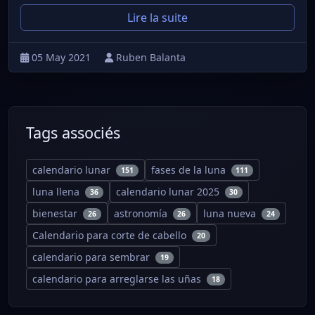
Lire la suite
05 May 2021
Ruben Balanta
Tags associés
calendario lunar
fases de la luna
151
111
luna llena
calendario lunar 2025
36
30
bienestar
astronomía
luna nueva
26
26
24
Calendario para corte de cabello
20
calendario para sembrar
19
calendario para arreglarse las uñas
18