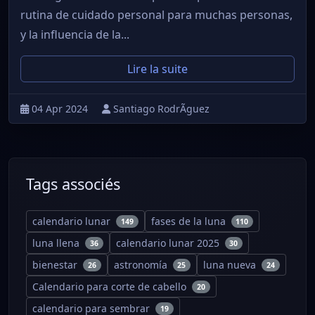
rutina de cuidado personal para muchas personas,
y la influencia de la...
Lire la suite
04 Apr 2024
Santiago RodrÃ­guez
Tags associés
calendario lunar
fases de la luna
149
110
luna llena
calendario lunar 2025
36
30
bienestar
astronomía
luna nueva
26
25
24
Calendario para corte de cabello
20
calendario para sembrar
19