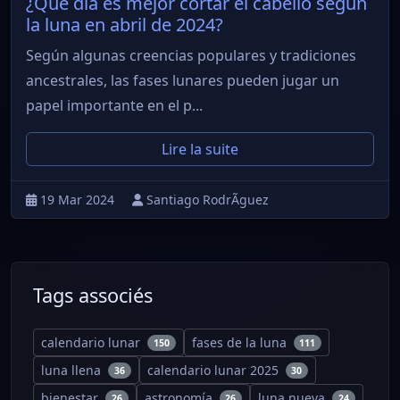
¿Qué día es mejor cortar el cabello según
la luna en abril de 2024?
Según algunas creencias populares y tradiciones
ancestrales, las fases lunares pueden jugar un
papel importante en el p...
Lire la suite
19 Mar 2024
Santiago RodrÃ­guez
Tags associés
calendario lunar
fases de la luna
150
111
luna llena
calendario lunar 2025
36
30
bienestar
astronomía
luna nueva
26
26
24