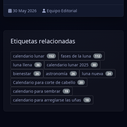
30 May 2026
Equipo Editorial
Etiquetas relacionadas
calendario lunar
fases de la luna
152
112
luna llena
calendario lunar 2025
36
30
bienestar
astronomía
luna nueva
26
26
24
Calendario para corte de cabello
20
calendario para sembrar
19
calendario para arreglarse las uñas
18