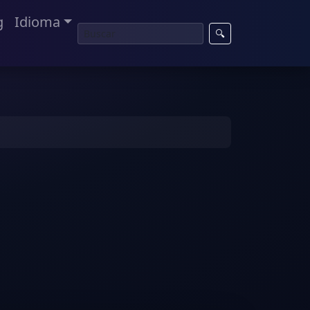
g
Idioma
🔍