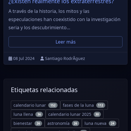
¿Existen realmente los extraterrestres?
A través de la historia, los mitos y las
especulaciones han coexistido con la investigación
seria y los descubrimiento...
Leer más
08 Jul 2024
Santiago RodrÃ­guez
Etiquetas relacionadas
calendario lunar
fases de la luna
152
112
luna llena
calendario lunar 2025
36
30
bienestar
astronomía
luna nueva
26
26
24