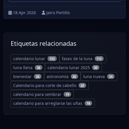
18 Apr 2026
Jairo Portillo
Etiquetas relacionadas
calendario lunar
fases de la luna
152
112
luna llena
calendario lunar 2025
36
30
bienestar
astronomía
luna nueva
26
26
24
Calendario para corte de cabello
20
calendario para sembrar
19
calendario para arreglarse las uñas
18