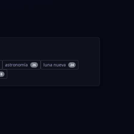
astronomía
luna nueva
26
24
18