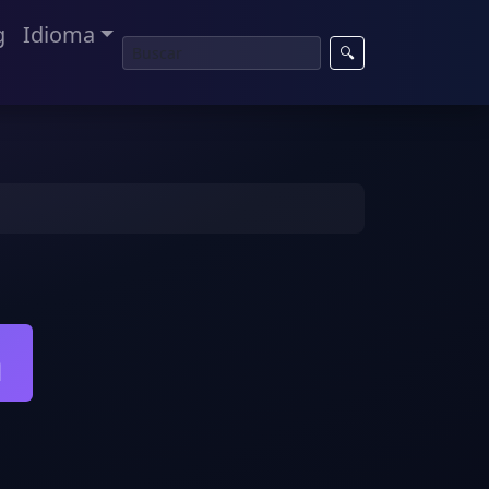
g
Idioma
🔍
a