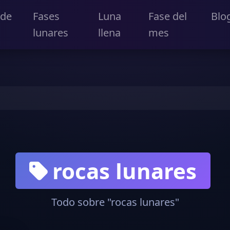
 de
Fases
Luna
Fase del
Blo
lunares
llena
mes
rocas lunares
Todo sobre "rocas lunares"