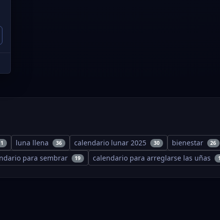
luna llena
calendario lunar 2025
bienestar
11
36
30
26
endario para sembrar
calendario para arreglarse las uñas
19