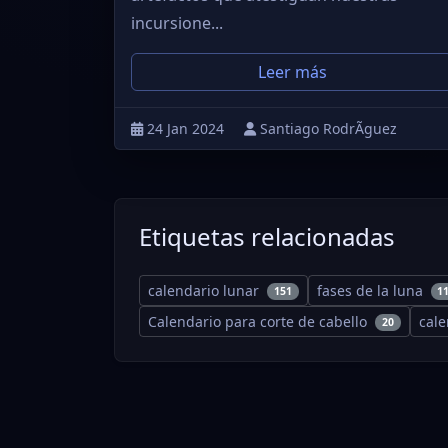
incursione...
Leer más
24 Jan 2024
Santiago RodrÃ­guez
Etiquetas relacionadas
calendario lunar
fases de la luna
151
1
Calendario para corte de cabello
cal
20