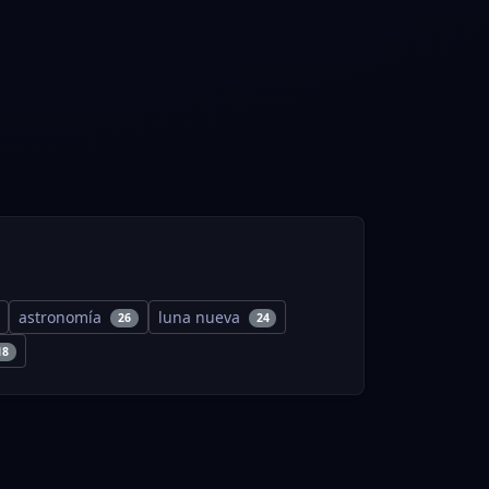
astronomía
luna nueva
26
24
18