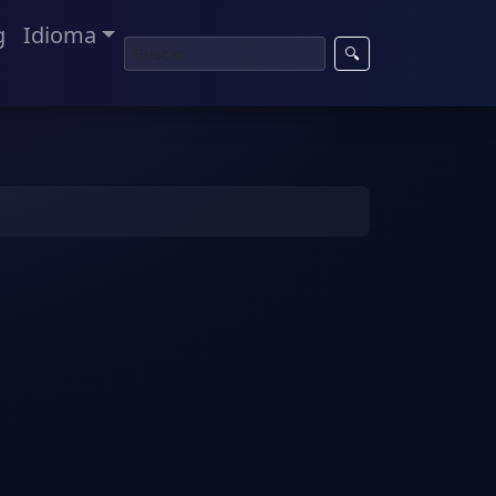
g
Idioma
🔍