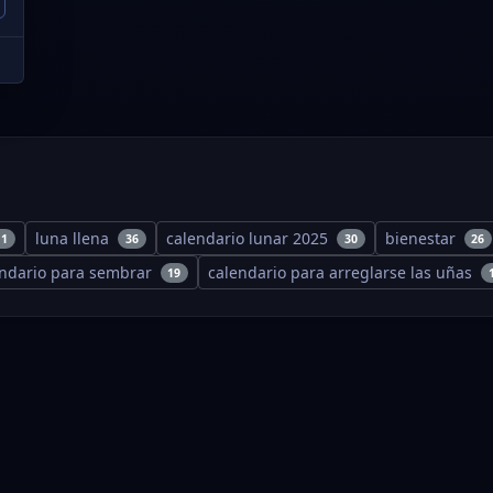
luna llena
calendario lunar 2025
bienestar
11
36
30
26
endario para sembrar
calendario para arreglarse las uñas
19