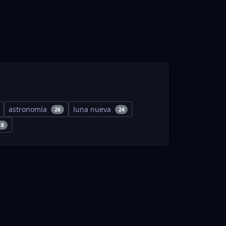
astronomía
luna nueva
26
24
18