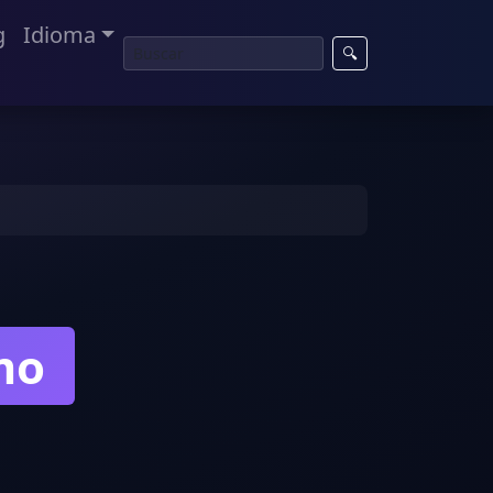
g
Idioma
🔍
mo