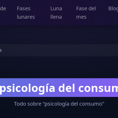
 de
Fases
Luna
Fase del
Blo
lunares
llena
mes
o
psicología del consu
Todo sobre "psicología del consumo"