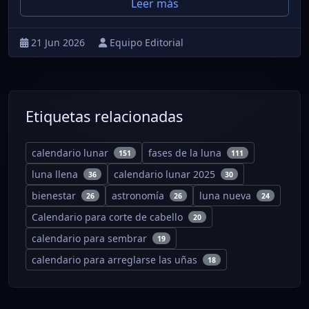
Leer más
21 Jun 2026
Equipo Editorial
Etiquetas relacionadas
calendario lunar
fases de la luna
151
111
luna llena
calendario lunar 2025
36
30
bienestar
astronomía
luna nueva
26
26
24
Calendario para corte de cabello
20
calendario para sembrar
19
calendario para arreglarse las uñas
18