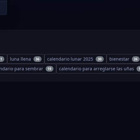
luna llena
calendario lunar 2025
bienestar
11
36
30
26
endario para sembrar
calendario para arreglarse las uñas
19