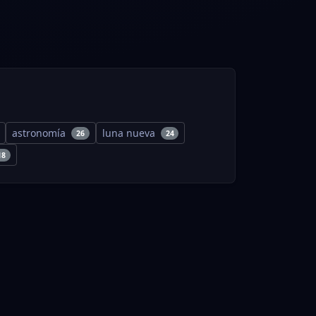
astronomía
luna nueva
26
24
18