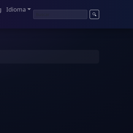
g
Idioma
🔍