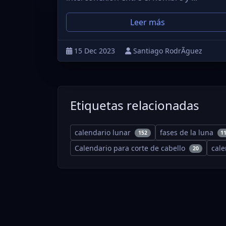
Leer más
15 Dec 2023
Santiago RodrÃ­guez
Etiquetas relacionadas
calendario lunar
fases de la luna
152
1
Calendario para corte de cabello
cal
20