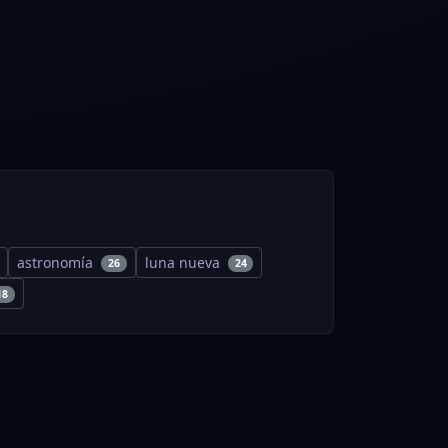
astronomía
luna nueva
26
24
18