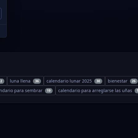
luna llena
calendario lunar 2025
bienestar
12
36
30
26
endario para sembrar
calendario para arreglarse las uñas
19