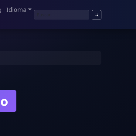
g
Idioma
🔍
no