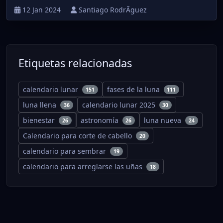
12 Jan 2024
Santiago RodrÃ­guez
Etiquetas relacionadas
calendario lunar
fases de la luna
151
111
luna llena
calendario lunar 2025
36
30
bienestar
astronomía
luna nueva
26
26
24
Calendario para corte de cabello
20
calendario para sembrar
19
calendario para arreglarse las uñas
18